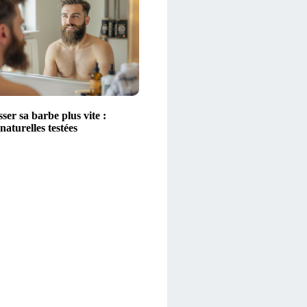
ser sa barbe plus vite :
aturelles testées