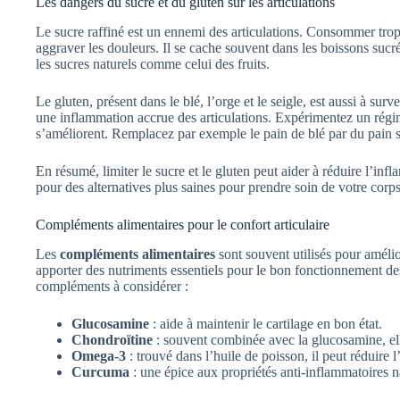
Les dangers du sucre et du gluten sur les articulations
Le sucre raffiné est un ennemi des articulations. Consommer trop
aggraver les douleurs. Il se cache souvent dans les boissons sucrées
les sucres naturels comme celui des fruits.
Le gluten, présent dans le blé, l’orge et le seigle, est aussi à surv
une inflammation accrue des articulations. Expérimentez un régi
s’améliorent. Remplacez par exemple le pain de blé par du pain s
En résumé, limiter le sucre et le gluten peut aider à réduire l’inf
pour des alternatives plus saines pour prendre soin de votre corps
Compléments alimentaires pour le confort articulaire
Les
compléments alimentaires
sont souvent utilisés pour amélio
apporter des nutriments essentiels pour le bon fonctionnement de
compléments à considérer :
Glucosamine
: aide à maintenir le cartilage en bon état.
Chondroïtine
: souvent combinée avec la glucosamine, elle
Omega-3
: trouvé dans l’huile de poisson, il peut réduire 
Curcuma
: une épice aux propriétés anti-inflammatoires na