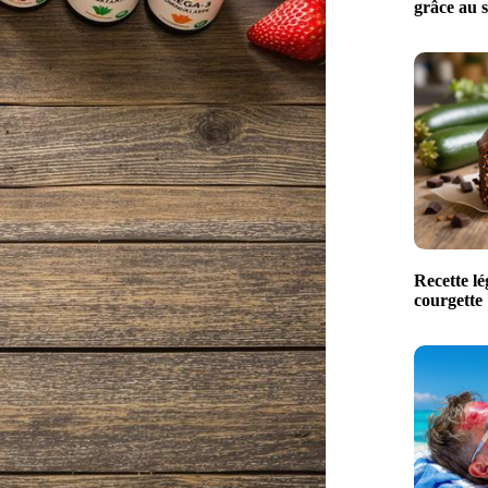
grâce au s
Recette lé
courgette