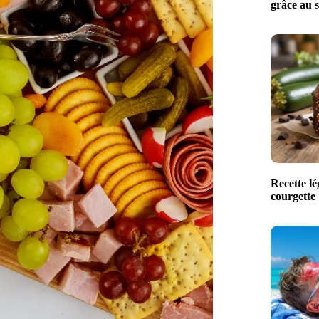
grâce au s
Recette lé
courgette