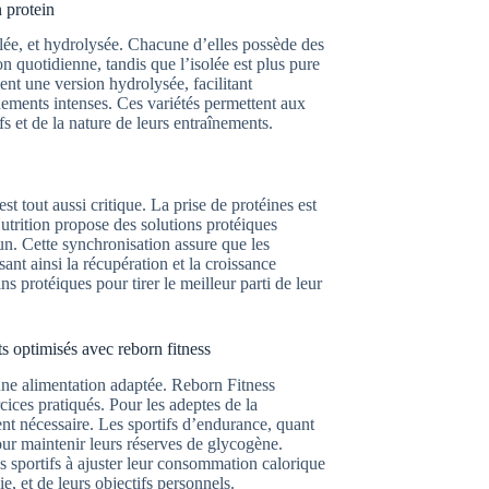
 protein
olée, et hydrolysée. Chacune d’elles possède des
on quotidienne, tandis que l’isolée est plus pure
nt une version hydrolysée, facilitant
înements intenses. Ces variétés permettent aux
s et de la nature de leurs entraînements.
t tout aussi critique. La prise de protéines est
trition propose des solutions protéiques
n. Cette synchronisation assure que les
nt ainsi la récupération et la croissance
 protéiques pour tirer le meilleur parti de leur
ts optimisés avec reborn fitness
une alimentation adaptée. Reborn Fitness
ices pratiqués. Pour les adeptes de la
ent nécessaire. Les sportifs d’endurance, quant
our maintenir leurs réserves de glycogène.
s sportifs à ajuster leur consommation calorique
e, et de leurs objectifs personnels.