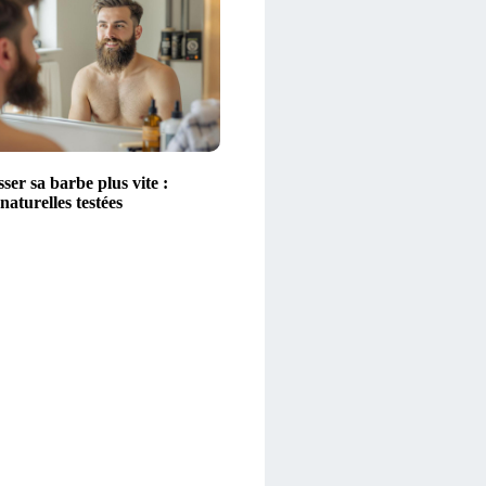
ser sa barbe plus vite :
aturelles testées