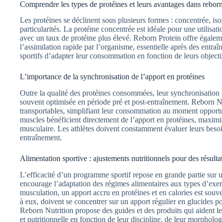
Comprendre les types de protéines et leurs avantages dans reborn
Les protéines se déclinent sous plusieurs formes : concentrée, is
particularités. La protéine concentrée est idéale pour une utilisati
avec un taux de protéine plus élevé. Reborn Protein offre égaleme
l’assimilation rapide par l’organisme, essentielle après des entra
sportifs d’adapter leur consommation en fonction de leurs objectif
L’importance de la synchronisation de l’apport en protéines
Outre la qualité des protéines consommées, leur synchronisation es
souvent optimisée en période pré et post-entraînement. Reborn Nu
transportables, simplifiant leur consommation au moment opportu
muscles bénéficient directement de l’apport en protéines, maximisa
musculaire. Les athlètes doivent constamment évaluer leurs besoins
entraînement.
Alimentation sportive : ajustements nutritionnels pour des résulta
L’efficacité d’un programme sportif repose en grande partie sur 
encourage l’adaptation des régimes alimentaires aux types d’exerc
musculation, un apport accru en protéines et en calories est souv
à eux, doivent se concentrer sur un apport régulier en glucides p
Reborn Nutrition propose des guides et des produits qui aident le
et nutritionnelle en fonction de leur discipline, de leur morphologi